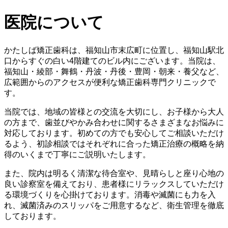
医院について
かたしば矯正歯科は、福知山市末広町に位置し、福知山駅北
口からすぐの白い4階建てのビル内にございます。当院は、
福知山・綾部・舞鶴・丹波・丹後・豊岡・朝来・養父など、
広範囲からのアクセスが便利な矯正歯科専門クリニックで
す。
当院では、地域の皆様との交流を大切にし、お子様から大人
の方まで、歯並びやかみ合わせに関するさまざまなお悩みに
対応しております。初めての方でも安心してご相談いただけ
るよう、初診相談ではそれぞれに合った矯正治療の概略を納
得のいくまで丁寧にご説明いたします。
また、院内は明るく清潔な待合室や、見晴らしと座り心地の
良い診察室を備えており、患者様にリラックスしていただけ
る環境づくりを心掛けております。消毒や滅菌にも力を入
れ、滅菌済みのスリッパをご用意するなど、衛生管理を徹底
しております。