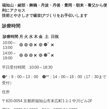
福知山・綾部・舞鶴・丹波・丹後・豊岡・朝来・養父から便
利にアクセス
技術とやさしさで歯並びづくりをお手伝いします
診療時間
診療時間
月
火
水
木
金
土
日祝
10:00～
*
🟠
🔵
🔵
🔵
❌
🔵
❌
13:00
14:00～
**
🟠
🔵
🔵
🔵
❌
🔵
❌
19:00
平日受付時間 10:00～18:30
🟠*：9：00～13：00 🟠**：14：00～18：00（17：30まで
受付）
住所
〒620-0054 京都府福知山市末広町1-1-1 中川ビル2F