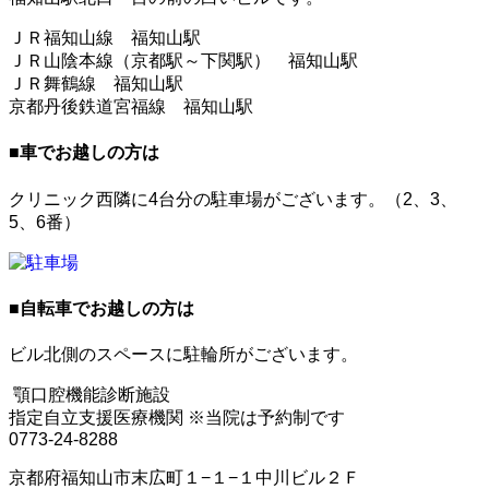
ＪＲ福知山線 福知山駅
ＪＲ山陰本線（京都駅～下関駅） 福知山駅
ＪＲ舞鶴線 福知山駅
京都丹後鉄道宮福線 福知山駅
■
車でお越しの方は
クリニック西隣に4台分の駐車場がございます。（2、3、
5、6番）
■
自転車でお越しの方は
ビル北側のスペースに駐輪所がございます。
顎口腔機能診断施設
指定自立支援医療機関
※当院は予約制です
0773-24-8288
京都府福知山市末広町１−１−１中川ビル２Ｆ