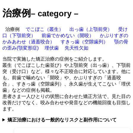
治療例
– category –
治療例
でこぼこ（叢生）
出っ歯（上顎前突）
受け
口（下顎前突）
前歯でかめない（開咬）
かぶりすぎの
かみあわせ（過蓋咬合）
すきっ歯（空隙歯列）
顎の骨
の歪み(顎変形症)
埋伏歯
先天性欠如
当院で実施した矯正治療の症例をご紹介します。
叢生（でこぼこした歯並び）や上顎前突（出っ歯）、下顎前
突（受け口）など、様々な不正咬合に対応しています。他に
も、前歯で噛めない「開咬」や、かぶりすぎの「過蓋咬
合」、すきっ歯（空隙歯列）、永久歯が生えてこない「埋伏
歯」などの症例も掲載。
患者さま一人ひとりの状態に合わせた矯正方法で、見た目の
改善だけでなく、咬み合わせや発音などの機能回復も目指し
ます。
矯正治療における一般的なリスクと副作用について