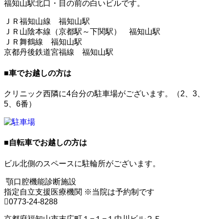
福知山駅北口・目の前の白いビルです。
ＪＲ福知山線 福知山駅
ＪＲ山陰本線（京都駅～下関駅） 福知山駅
ＪＲ舞鶴線 福知山駅
京都丹後鉄道宮福線 福知山駅
■
車でお越しの方は
クリニック西隣に4台分の駐車場がございます。（2、3、
5、6番）
■
自転車でお越しの方は
ビル北側のスペースに駐輪所がございます。
顎口腔機能診断施設
指定自立支援医療機関
※当院は予約制です
0773-24-8288
京都府福知山市末広町１−１−１中川ビル２Ｆ