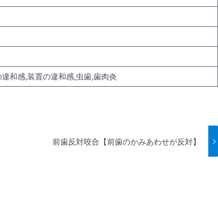
の違和感,装置の違和感,虫歯,歯肉炎
前歯反対咬合【前歯のかみあわせが反対】