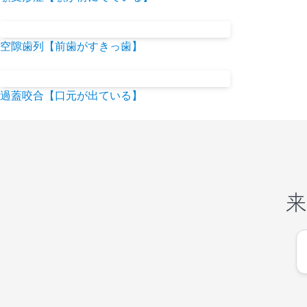
空隙歯列【前歯がすきっ歯】
過蓋咬合【口元が出ている】
来