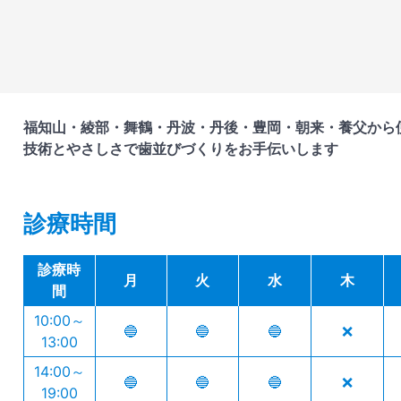
福知山・綾部・舞鶴・丹波・丹後・豊岡・朝来・養父から
技術とやさしさで歯並びづくりをお手伝いします
診療時間
診療時
月
火
水
木
間
10:00～
🔵
🔵
🔵
❌
13:00
14:00～
🔵
🔵
🔵
❌
19:00