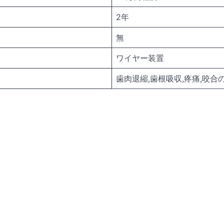
2年
無
ワイヤー装置
歯肉退縮,歯根吸収,疼痛,咬合