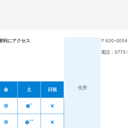
便利にアクセス
〒620-00
電話：0773-2
住所
金
土
日祝
*
🔵
❌
🟠
**
🔵
❌
🟠