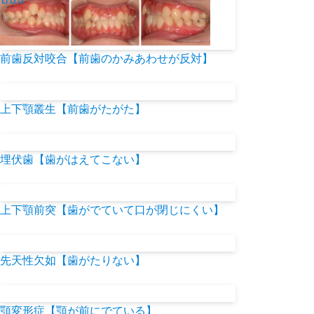
前歯反対咬合【前歯のかみあわせが反対】
上下顎叢生【前歯がたがた】
埋伏歯【歯がはえてこない】
上下顎前突【歯がでていて口が閉じにくい】
先天性欠如【歯がたりない】
顎変形症【顎が前にでている】