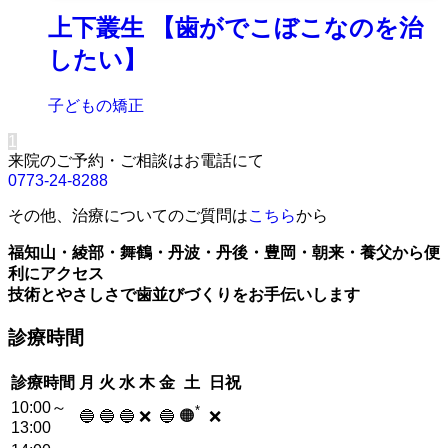
上下叢生 【歯がでこぼこなのを治
したい】
子どもの矯正
1
来院のご予約・ご相談はお電話にて
0773-24-8288
その他、治療についてのご質問は
こちら
から
福知山・綾部・舞鶴・丹波・丹後・豊岡・朝来・養父から便
利にアクセス
技術とやさしさで歯並びづくりをお手伝いします
診療時間
診療時間
月
火
水
木
金
土
日祝
10:00～
*
🟠
🔵
🔵
🔵
❌
🔵
❌
13:00