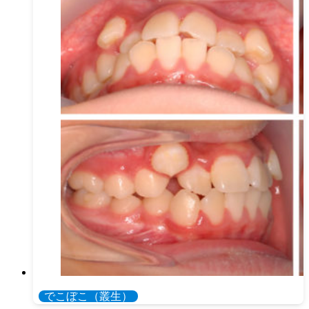
でこぼこ（叢生）